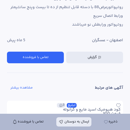
روتیواتورعرض88 با دسته قابل تنظیم از ده تا بیست وپنج سانتیمتر 
روتیواتور ورابطش نو میباشند
اصفهان - عسگران
5 ماه پیش
گزارش
تماس با فروشنده
آگهی های مرتبط
مشاهده بیشتر
تبلیغ
3
کود هیومیک اسید مایع و گرانوله
قیمت 300
حدود 22 ساعت
 پیش
آذربایجان غربی
 -
مهاباد
ذخیره
ارسال به دوستان
تماس با فروشنده