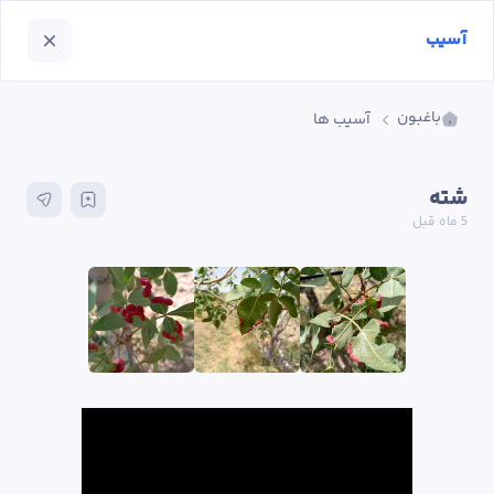
آسیب
باغبون
آسیب ها
شته
5 ماه
 قبل