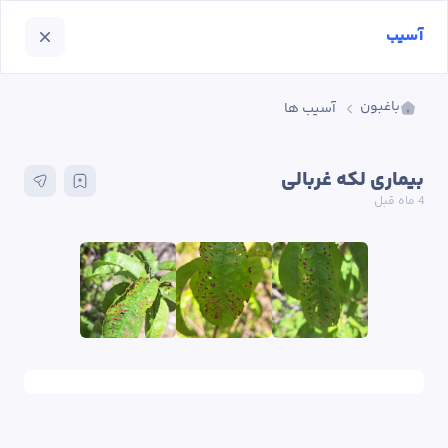
آسیب
باغبون
آسیب ها
بیماری لکه غربالی
4 ماه
 قبل