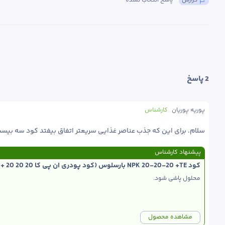
گزارش
پاسخ انتخاب نشده
2
 پاسخ
پوریه پوریان
کارشناس
سلام. برای این که جذب عناصر غذایی سریعتر اتفاق بیفتد کود سه بیست دارای ریزمغذی  را به صورت محلول 
پیشنهاد کارشناس
کود NPK 20-20-20 +TE بارسلوس (کود پودری ان پی کا 20 20 20 + ریز مغذی)
محلول پاشی شود. 
مشاهده محصول