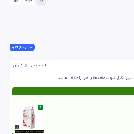
0
0
ثبت پاسخ جدید
3 ماه
 قبل
گزارش