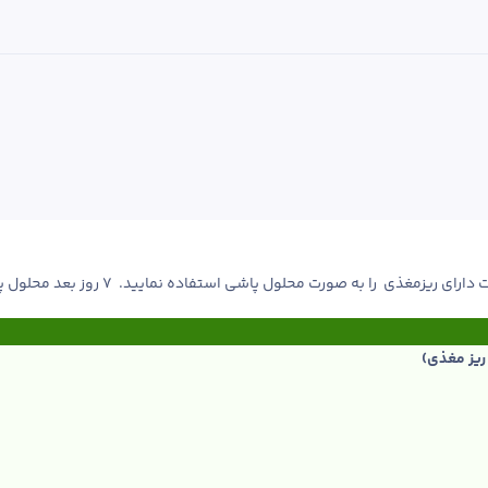
پاشی استفاده نمایید.  ۷ روز بعد محلول پاشی تکرار شود. علف های هرز را حذف نمایید. 