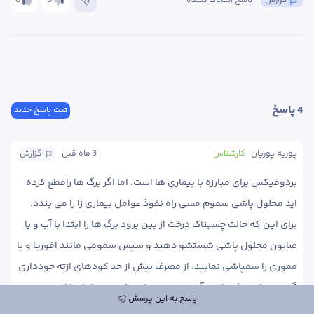
گزارش
پاسخ انتخاب نشده
0
0
4
 پاسخ
ثبت پاسخ جدید
پوریه پوریان
کارشناس
3 ماه
 قبل
گزارش
بردوفیکس برای مبارزه با بیماری ها است. اما اگر برگ ها راقطع کرده 
برای این که حالت چسبناک درخت از بین برود برگ ها را ابتدا با آب و یا 
صابون محلول پاشی شستشو دهید و سپس سمومی مانند افوریا و یا 
مموری را سمپاشی نمایید. از مصرف بیش از حد کودهای ازته خودداری 
گردد. تنش تغذیه ای و آبی به درخت وارد نشود. محلول پاشی 
پاسخ به این پرسش
کودهای سیلیسیومی موجب خشبی شدن برگ و کاهش تغذیه ی آفت 