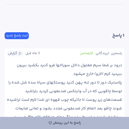
1
 پاسخ
ثبت پاسخ جدید
یاسمین  ایرندگانی
کارشناس
3 ماه
 قبل
گزارش
درود بر شما سیم مفتول داخل سوراخها فرو کنید بکشید بیرون 
پلاستیک دور تا دور تنه پهن کنید پوستکهای سیاه سده شل شده را 
توسط چاقویی که در آب وایتکس ضدعفونی کردید بتراشید 
قسمت‌های زیز پوست تا جائیکه چوب قهوه ای شدا لازم لست تراشیده 
شوند چاقو بعد اتمام کار ضدعفونی مجدد بشود و تمانی ضایعات 
سوزانده بشوند و توسط بردو و اگر دمای منطقه بالای ۳۰  می‌رسد 
پاسخ به این پرسش
بردوفیکس محل زخم را با فرچه آغشته کنید بلد خشک شدن توسط 