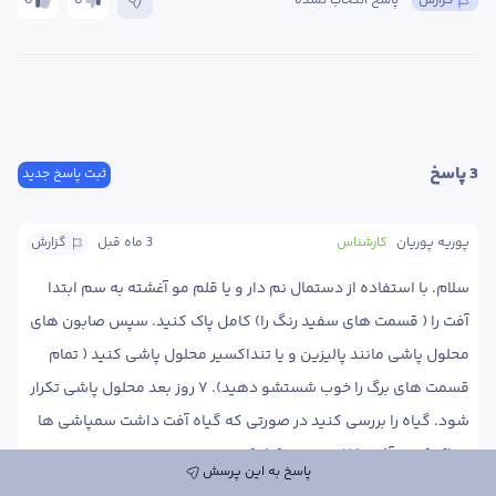
گزارش
پاسخ انتخاب نشده
0
0
3
 پاسخ
ثبت پاسخ جدید
پوریه پوریان
کارشناس
3 ماه
 قبل
گزارش
سلام. با استفاده از دستمال نم دار و یا قلم مو آغشته به سم ابتدا 
آفت را ( قسمت های سفید رنگ را) کامل پاک کنید. سپس صابون های 
محلول پاشی مانند پالیزین و یا تنداکسیر محلول پاشی کنید ( تمام 
قسمت های برگ را خوب شستشو دهید). ۷ روز بعد محلول پاشی تکرار 
شود. گیاه را بررسی کنید در صورتی که گیاه آفت داشت سمپاشی ها 
پاسخ به این پرسش
به جای صابون می توانید از سموم سیستمیک مانند افوریا، کنفیدور، 