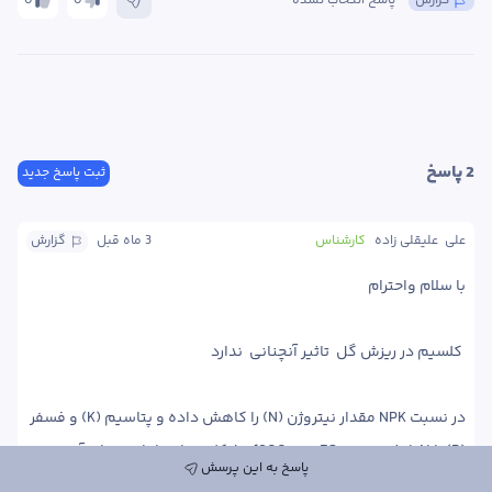
گزارش
پاسخ انتخاب نشده
0
0
2
 پاسخ
ثبت پاسخ جدید
علی  علیقلی زاده
کارشناس
3 ماه
 قبل
گزارش
در نسبت NPK مقدار نیتروژن (N) را کاهش داده و پتاسیم (K) و فسفر 
(P) را افزایش دهید. EC روی 1800 مشکلی ندارد، اما محتوای آن 
پاسخ به این پرسش