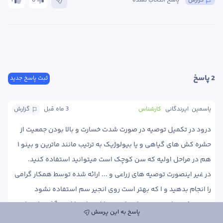
گزارش
پاسخ انتخاب نشده
0
1
2
 پاسخ
ثبت پاسخ جدید
یاسمین  ایرندگانی
کارشناس
3 ماه
 قبل
گزارش
درود در تکمیل توصیه در صورت شدت خسارت و بالا بودن جمعیت از 
حشره کش های گیاهی و یا بیولوژیک به ترتیب مانند ماترین و بینو ۱ 
در غیر اینصورت توصیه های زراعی و ... ارائه شده توسط همکار گرامی 
سموم فوق باید نفت روز از زمان سمپاشی تا برداشت بگذرد تا بتوان 
پاسخ به این پرسش
میوه را برداشت کرد. هر چند میوه تا مال هستند. اما این مدت زمان را 