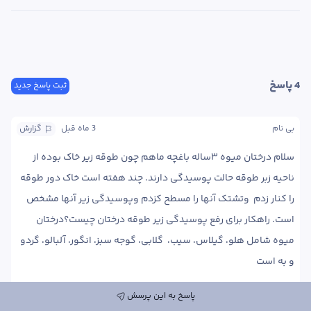
4
 پاسخ
ثبت پاسخ جدید
بی نام
3 ماه
 قبل
گزارش
سلام درختان میوه ۳ساله باغچه ماهم چون طوقه زیر خاک بوده از 
ناحیه زبر طوقه حالت پوسیدگی دارند. چند هفته است خاک دور طوقه 
را کنار زدم  وتشتک آنها را مسطح کزدم وپوسیدگی زیر آنها مشخص 
است. راهکار برای رفع پوسیدگی زیر طوقه درختان چیست؟درختان 
میوه شامل هلو، گیلاس، سیب،  گلابی، گوجه سبز، انگور، آلبالو، گردو 
و به است
پاسخ به این پرسش
پاسخ
0
0