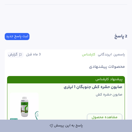
2
 پاسخ
ثبت پاسخ جدید
یاسمین  ایرندگانی
کارشناس
3 ماه
 قبل
گزارش
محصولات پیشنهادی 
پیشنهاد کارشناس
صابون حشره کش جنوبگان 1 لیتری
صابون حشره کش 
مشاهده محصول
پاسخ به این پرسش
سم حشره کش افوریا 250 سی سی (لامبداسای هالوترین+ 