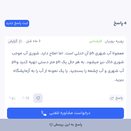
4
 پاسخ
ثبت پاسخ جدید
پوریه پوریان
کارشناس
3 ماه
 قبل
گزارش
معمولا آب شهری ph آن خنثی است. اما املاح دارد. شوری آب موجب 
شوری خاک نیز میشود. به هر حال یک ph متر دستی تهیه کنید وph  
آب شهری و آب چشمه را بسنجید. یا یک نمونه از آب را به آزمایشگاه 
ببرید. 
پاسخ
0
0
درخواست مشاوره تلفنی
پاسخ به این پرسش