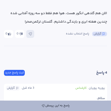
الان هم گلدهی انگور هست، هوا هم فقط دو سه روزه آفتابی شده 
چندین هفته ابری و بارندگی داشتیم. گلستان ترکمن‌صحرا
گزارش
پاسخ انتخاب نشده
0
0
4
 پاسخ
ثبت پاسخ جدید
پوریه پوریان
کارشناس
3 ماه
 قبل
گزارش
زهکشی خاک تاکستان به منظور کاهش جمع شدن آب راکد در باغچه و 
پاسخ به این پرسش