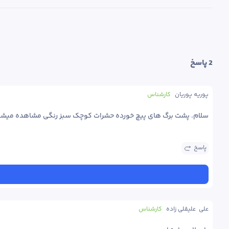
2
 پاسخ
پوریه پوریان
کارشناس
سلام. پشت برگ های پیچ خورده حشرات کوچک سبز رنگی مشاهده میشو
پاسخ
علی  علیقلی زاده
کارشناس