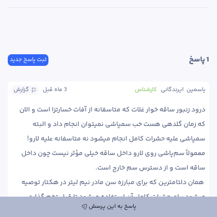
1
 پاسخ
ثبت پاسخ جدید
یاسمین  ایرندگانی
کارشناس
3 ماه
 قبل
گزارش
درود زنبور ساقه خوار غلات که متاسفانه از آفات خسارتزا است و الان 
که زمان گلدهی هست خب سمپاشی نمیتوان انجام داد و البته 
معمولاً سم‌پاشی روی لارو داخل ساقه خیلی مؤثر نیست چون داخل 
 همان دلتامترین که برای مبارزه سن مادر نیم لیتر در هکتار توصیه 
میشود برای حشرات کامل آن استفاده میشود تا قبل تخم گذاری 
پاسخ به این پرسش
کنترل شود و اما برنامه ریزی مدیریت مزرعه برای سنوات آتی مهم 