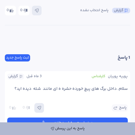
گزارش
پاسخ انتخاب نشده
0
0
1
 پاسخ
ثبت پاسخ جدید
پوریه پوریان
کارشناس
3 ماه
 قبل
گزارش
سلام. داخل برگ های پیچ خورده حشره ه ای مانند  شته  دیده اید؟ 
پاسخ
0
0
درخواست مشاوره تلفنی
پاسخ به این پرسش