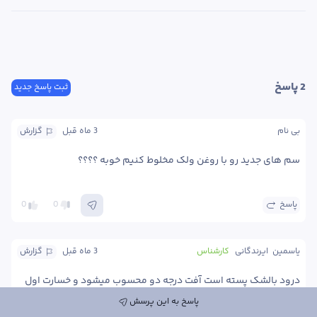
2
 پاسخ
ثبت پاسخ جدید
بی نام
3 ماه
 قبل
گزارش
سم های جدید رو با روغن ولک مخلوط کنیم خوبه ؟؟؟؟
پاسخ
0
0
یاسمین  ایرندگانی
کارشناس
3 ماه
 قبل
گزارش
درود بالشک پسته است آفت درجه دو محسوب میشود و خسارت اول 
فصل داارد اما چون جمعیت روی برگها است با استفاده از 
پاسخ به این پرسش