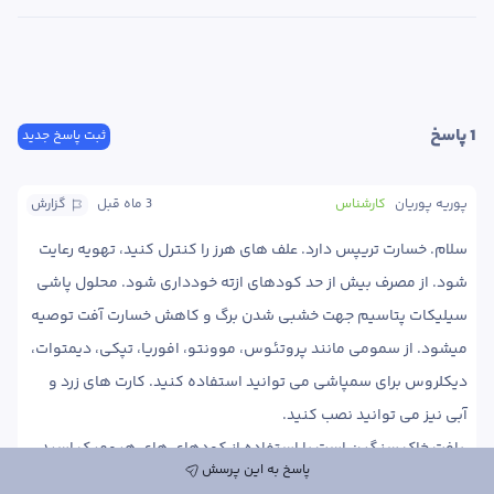
1
 پاسخ
ثبت پاسخ جدید
پوریه پوریان
کارشناس
3 ماه
 قبل
گزارش
سلام. خسارت تریپس دارد. علف های هرز را کنترل کنید، تهویه رعایت 
شود. از مصرف بیش از حد کودهای ازته خودداری شود. محلول پاشی 
سیلیکات پتاسیم جهت خشبی شدن برگ و کاهش خسارت آفت توصیه 
میشود. از سمومی مانند پروتئوس، موونتو، افوریا، تپکی، دیمتوات، 
دیکلروس برای سمپاشی می توانید استفاده کنید. کارت های زرد و 
 بافت خاک سنگین است با استفاده از کودهای های هیومیک اسید 
پاسخ به این پرسش
به اصلاح خاک کمک کنید تا گیاه رشد بهتری داشته باشد. از  کودهای 