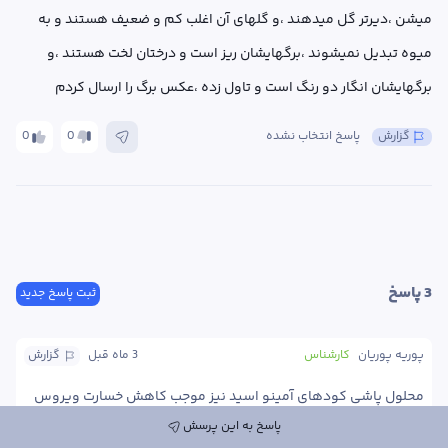
میشن ،دیرتر گل میدهند ،و گلهای آن اغلب کم و ضعیف هستند و به 
میوه تبدیل نمیشوند ،برگهایشان ریز است و درختان لخت هستند ،و 
برگهایشان انگار دو رنگ است و تاول زده ،عکس برگ را ارسال کردم
گزارش
پاسخ انتخاب نشده
0
0
3
 پاسخ
ثبت پاسخ جدید
پوریه پوریان
کارشناس
3 ماه
 قبل
گزارش
محلول پاشی کودهای آمینو اسید نیز موجب کاهش خسارت ویروس 
میشود. محلول پاشی ۱۴ روز بعد نیز تکرار شود. 

پاسخ به این پرسش