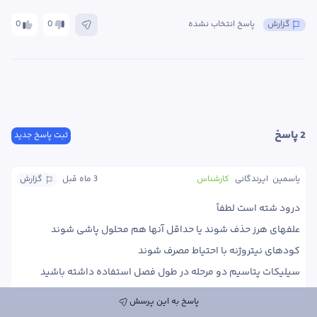
گزارش
پاسخ انتخاب نشده
0
0
2
 پاسخ
ثبت پاسخ جدید
یاسمین  ایرندگانی
کارشناس
3 ماه
 قبل
گزارش
دو مرحله به فاصله هشت روز پی متروزین، استامی پراید، افوریا، 
پاسخ به این پرسش
ونتیگرا، ایمیداکلوپراید می‌توانید استفاده کنید 
