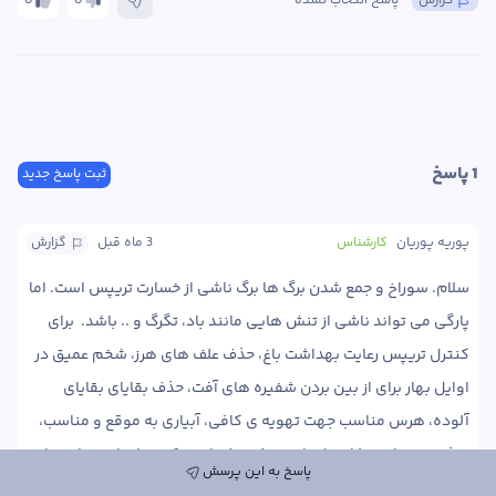
گزارش
پاسخ انتخاب نشده
0
0
1
 پاسخ
ثبت پاسخ جدید
پوریه پوریان
کارشناس
3 ماه
 قبل
گزارش
سلام. سوراخ و جمع شدن برگ ها برگ ناشی از خسارت تریپس است. اما 
پارگی می تواند ناشی از تنش هایی مانند باد، تگرگ و .. باشد.  برای 
کنترل تریپس رعایت بهداشت باغ، حذف علف های هرز، شخم عمیق در 
اوایل بهار برای از بین بردن شفیره های آفت، حذف بقایای بقایای 
آلوده، هرس مناسب جهت تهویه ی کافی، آبیاری به موقع و مناسب، 
تغذیه ی مناسب ( اجتناب از مصرف بیش از حد کودهای ازته و استفاده 
پاسخ به این پرسش
از کودهای پتاسیمی مانند سیلیکات پتاسیم جهت افزایش مقاومت 