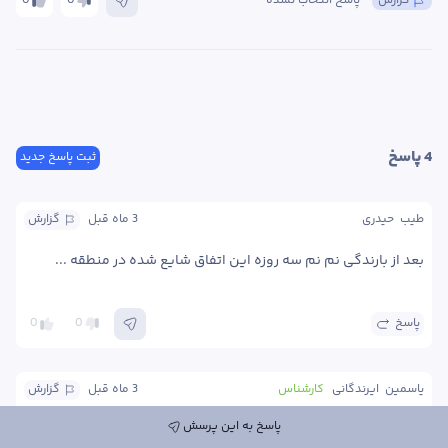
گزارش
پاسخ انتخاب نشده
0
0
4
 پاسخ
ثبت پاسخ جدید
طیب  حیدری 
3 ماه
 قبل
گزارش
بعد از بارندگی نم نم سه روزه این اتفاق شایع شده در منطقه ... 
پاسخ
0
0
یاسمین  ایرندگانی
کارشناس
3 ماه
 قبل
گزارش
پاسخ به این پرسش
درود لکه های قهوه‌ای خصوصا از حاشیه برگهای پیر و مسن میبینید؟ 