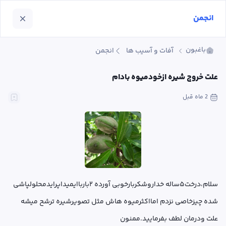
انجمن
باغبون
آفات و آسیب ها
انجمن
علت خروج شیره ازخودمیوه بادام
2 ماه
 قبل
سلام،درخت۵ساله خداروشکربارخوبی آورده ۲بارباایمیداپرایدمحلولپاشی 
شده چیزخاصی نزدم امااکثرمیوه هاش مثل تصویرشیره ترشح میشه 
علت ودرمان لطف بفرمایید.ممنون