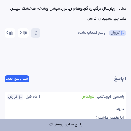
سلام،ازپارسال برگهای گردوهام زیادزردمیشن وشاخه هاخشک میشن 
علت چیه،سپیدان فارس
گزارش
پاسخ انتخاب نشده
0
0
1
 پاسخ
ثبت پاسخ جدید
یاسمین  ایرندگانی
کارشناس
2 ماه
 قبل
گزارش
پاسخ به این پرسش