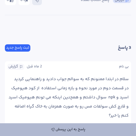
گزارش
پاسخ انتخاب نشده
0
0
3
 پاسخ
ثبت پاسخ جدید
بی نام
2 ماه
 قبل
گزارش
در قسمت دوم در مورد نحوه و بازه زمانی استفاده  از کود هیومیک 
اسید و npk  سوال داشتم و همچنین اینکه می تونم هیومیک اسید 
و قارچ کش سولفات مس رو به صورت همزمان به خاک گیاه اضافه 
کنم یا خیر؟
پاسخ به این پرسش
پاسخ
0
0