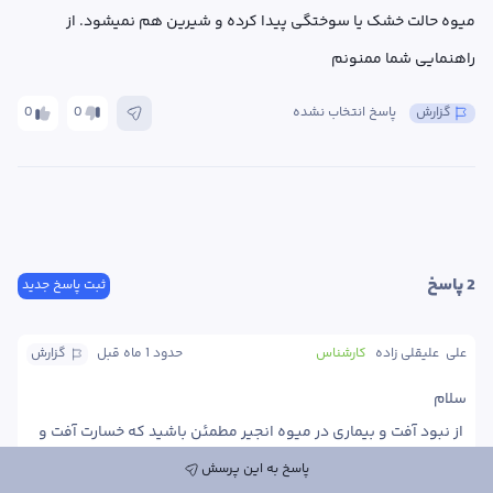
میوه حالت خشک یا سوختگی پیدا کرده و شیرین هم نمیشود. از 
راهنمایی شما ممنونم
گزارش
پاسخ انتخاب نشده
0
0
2
 پاسخ
ثبت پاسخ جدید
علی  علیقلی زاده
کارشناس
حدود 1 ماه
 قبل
گزارش
 از نبود آفت و بیماری در میوه انجیر مطمئن باشید که خسارت آفت و 
پاسخ به این پرسش