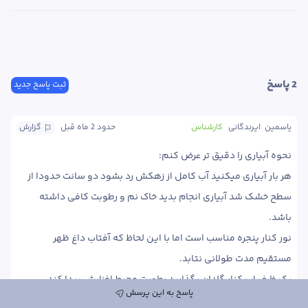
2
 پاسخ
ثبت پاسخ جدید
یاسمین  ایرندگانی
کارشناس
حدود 2 ماه
 قبل
گزارش
هر بار آبیاری میکنید آب کامل از زهکش رد بشود دو سانت حدودا از 
سطح خشک شد آبیاری انجام بدید خاک نم و رطوبت کافی داشته 
نور کنار پنجره مناسب است اما با این لحاظ که آفتاب داغ ظهر 
یک ظرف اب کنار گلدان بگذارید رطوبت محیط افزایش پیدا کند.‌
پاسخ به این پرسش