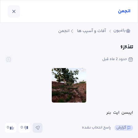
انجمن
باغبون
آفات و آسیب ها
انجمن
تلذ۶ز۶
حدود 2 ماه
 قبل
ایبسن  ایت  بنر
گزارش
پاسخ انتخاب نشده
0
0