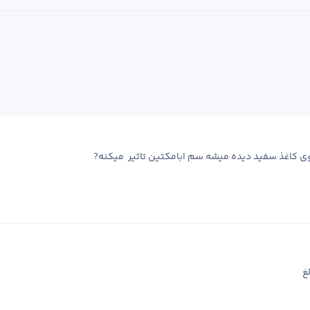
وی کاغذ سفید دیده میشه سم ابامکتین تاثیر  میکنه? 