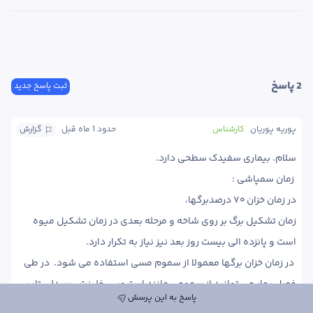
2
 پاسخ
ثبت پاسخ جدید
پوریه پوریان
کارشناس
حدود 1 ماه
 قبل
گزارش
زمان تشکیل برگ بر روی شاخه و مرحله بعدی در زمان تشکیل میوه 
 در زمان خزان برگها معمولا از سموم مسی استفاده می شود.  در طی 
فصل بهار می توانید از سمومی مانند استروبی، فلینت،  سیدلی تاپ،  
پاسخ به این پرسش
سرکادیس  سمپاشی نمایید.  محلول پاشی گوگرد  نیز هفت روز پس از 