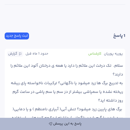
1
 پاسخ
ثبت پاسخ جدید
پوریه پوریان
کارشناس
حدود 1 ماه
 قبل
گزارش
سلام.  تک درخت این علائم را دارد یا همه ی درختان آلود این علائم را 
به تدریج برگ ها زرد میشود یا ناگهانی؟ ترکیبات ناخواسته پای ریشه 
ریخته نشده یا سمپاشی بیشتر از دز سم یا سم پاشی در ساعت گرم 
 برگ های پایین زرد میشود؟ تنش آبی( آبیاری نامنظم ) و یا دمایی( 
سرد شدن یا گرم شدن ناگهانی)  داشته اید؟ چه کودهایی استفاده 
پاسخ به این پرسش
کرده اید؟ از کودهای حیوانی نپوسیده استفاده داشتید؟ 