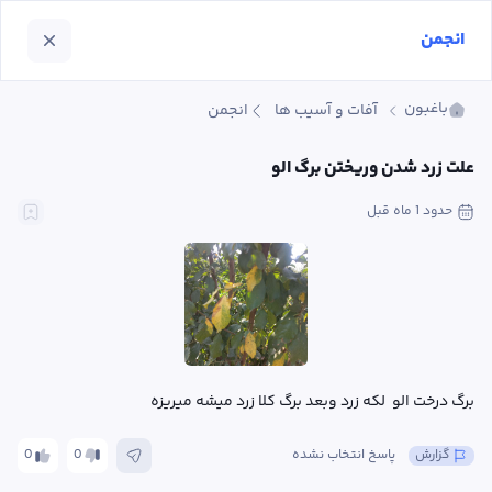
انجمن
باغبون
آفات و آسیب ها
انجمن
علت زرد شدن وریختن برگ الو
حدود 1 ماه
 قبل
برگ درخت الو  لکه زرد وبعد برگ کلا زرد میشه میریزه
گزارش
پاسخ انتخاب نشده
0
0