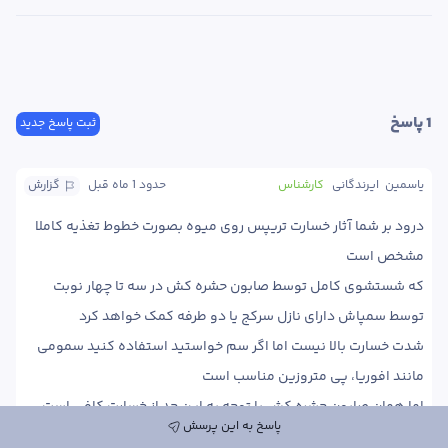
1
 پاسخ
ثبت پاسخ جدید
یاسمین  ایرندگانی
کارشناس
حدود 1 ماه
 قبل
گزارش
درود بر شما آثار خسارت تریپس روی میوه بصورت خطوط تغذیه کاملا 
که شستشوی کامل توسط صابون حشره کش در سه تا چهار نوبت 
شدت خسارت بالا نیست اما اگر سم خواستید استفاده کنید سمومی 
پاسخ به این پرسش
کاربرد سیلیکات پتاسیم ضمن تامین عناصر باعث استحکام و افزایش 