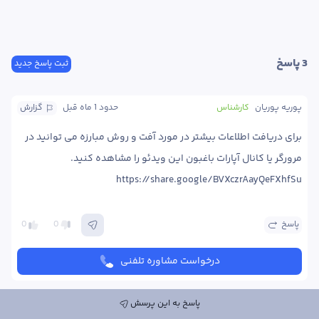
3
 پاسخ
ثبت پاسخ جدید
پوریه پوریان
کارشناس
حدود 1 ماه
 قبل
گزارش
برای دریافت اطلاعات بیشتر در مورد آفت و روش مبارزه می توانید در  
https://share.google/BVXczrAayQeFXhfSu
پاسخ
0
0
درخواست مشاوره تلفنی
پاسخ به این پرسش
پوریه پوریان
کارشناس
حدود 1 ماه
 قبل
گزارش