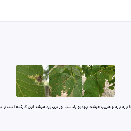
اره پاره وتخریب میشه، پودرو بادست  ور بری زرد میشه!این کارکنه است ی