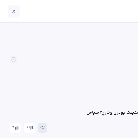
ا سفیدک پودری وقارچ؟ سپاس
0
0