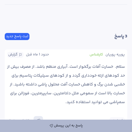
3
 پاسخ
ثبت پاسخ جدید
پوریه پوریان
کارشناس
حدود 1 ماه
 قبل
گزارش
سلام.  خسارت آفات برگخوار است. آبیاری منظم باشد. از مصرف بیش از 
حد کودهای ازته خودداری گردد و از کودهای سیلیکات پتاسیم برای 
خشبی شدن برگ و کاهش خسارت آفت محلول پاشی داشته باشید. از 
خسارت بالا است از سمومی مثل دلتامترین، سایپرمترین، فوزالن برای 
سمپاشی می توانید استفاده کنید. 
پاسخ
0
0
پاسخ به این پرسش