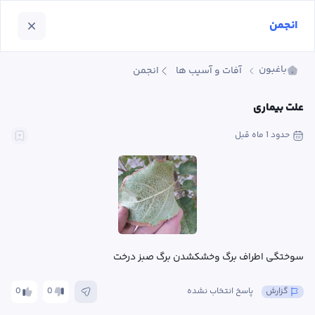
انجمن
باغبون
آفات و آسیب ها
انجمن
علت بیماری
حدود 1 ماه
 قبل
سوختگی اطراف برگ وخشکشدن برگ صبز درخت
گزارش
پاسخ انتخاب نشده
0
0