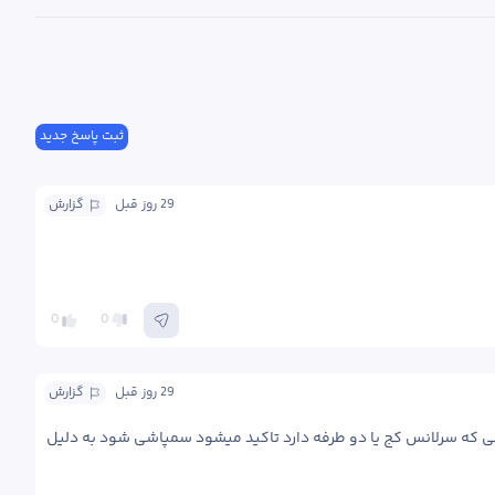
ثبت پاسخ جدید
29 روز
 قبل
گزارش
0
0
29 روز
 قبل
گزارش
درود بر شما برای خاک آلود بودن نیم سی سی صابون حشره کش مانند پالیزین با نیم سی سی تند اکسیر بازای یک لیتر آب اختلاط کنید و توسط سمپاشی که سرلانس کج یا دو طرفه دارد تاکید میشود سمپاشی شود به دلیل 