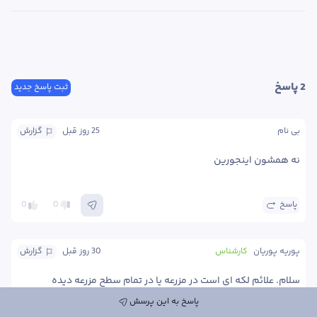
2
 پاسخ
ثبت پاسخ جدید
بی نام
25 روز
 قبل
گزارش
نه همشون اینجورین 
پاسخ
0
0
پوریه پوریان
کارشناس
30 روز
 قبل
گزارش
سلام. علائم لکه ای است در مزرعه یا در تمام سطح مزرعه دیده 
میشود؟ 
پاسخ به این پرسش