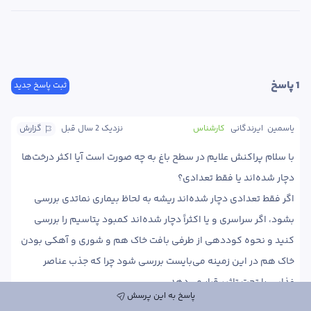
1
 پاسخ
ثبت پاسخ جدید
یاسمین  ایرندگانی
کارشناس
نزدیک 2 سال
 قبل
گزارش
با سلام پراکنش علایم در سطح باغ به چه صورت است آیا اکثر درخت‌ها 
اگر فقط تعدادی دچار شده‌اند ریشه به لحاظ بیماری‌ نماتدی بررسی 
بشود، اگر سراسری و یا اکثراً دچار شده‌اند کمبود پتاسیم را بررسی 
کنید و نحوه کوددهی از طرفی بافت خاک هم و شوری و آهکی بودن 
خاک هم در این زمینه می‌بایست بررسی شود چرا که جذب عناصر 
پاسخ به این پرسش
در خصوص لکه‌های قهوه‌ای سطح برگ تصویر با وضوح بفرستید هم 